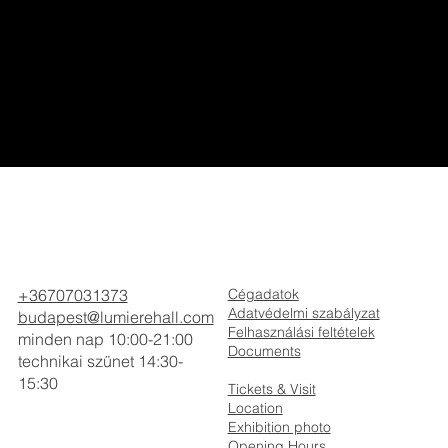
+36707031373
Cégadatok
Adatvédelmi szabályzat
b
udapest@lumierehall.com
Felhasználási feltételek
minden nap 10:00-21:00
Documents
technikai szünet 14:30-
15:30
Tickets & Visit
Location
Exhibition photo
Opening Hours